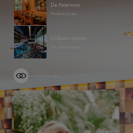
De Feierwon
Produits locaux
L'Observatoire
Bar panoramique
sofitelluxeurope